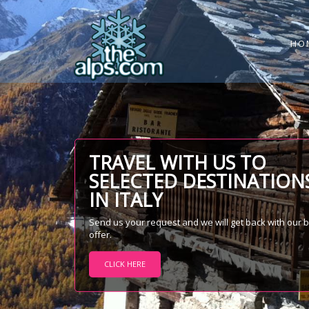
HO
TRAVEL WITH US TO
SELECTED DESTINATION
IN ITALY
Send us your request and we will get back with our 
offer.
CLICK HERE