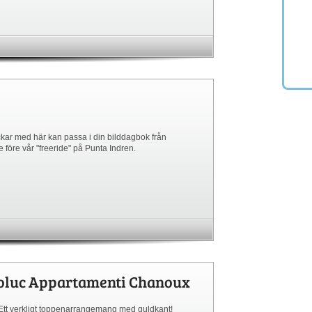
kickar med här kan passa i din bilddagbok från
före vår "freeride" på Punta Indren.
poluc Appartamenti Chanoux
 Ett verkligt toppenarrangemang med guldkant!