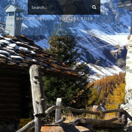
S
WHO WE ARE
POLVERE ROSA