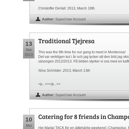
Christoffer DeVall: 2013, March 18th
Author:
SuperUser Account
Traditional Tjejresa
13
Mar
This was the 8th time for our gang to meet in Monterosa!
2013
Det var verkligen kul i år och jag tycker att den bild jag s
säsongen 2012/2013. På bilden styrker vi oss med en kaffe 
Nina Schröder: 2013, March 13th
<p...<></p...<>
Author:
SuperUser Account
Catering for 8 friends in Cham
10
Mar
Hej Marta! TACK för en jättehärlig weekend i Champoluc.