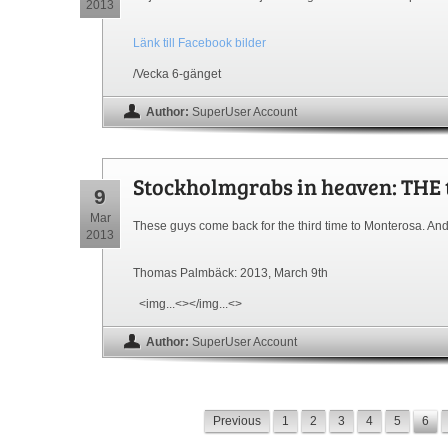
2013
Länk till Facebook bilder
/Vecka 6-gänget
Author:
SuperUser Account
Stockholmgrabs in heaven: THE t
9
Mar
These guys come back for the third time to Monterosa. And t
2013
Thomas Palmbäck: 2013, March 9th
<img...<></img...<>
Author:
SuperUser Account
Previous
1
2
3
4
5
6