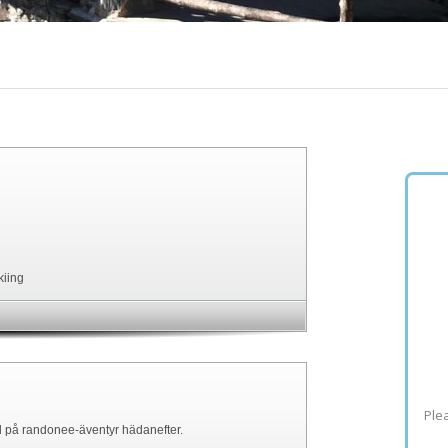
Plea
ld på randonee-äventyr hädanefter.