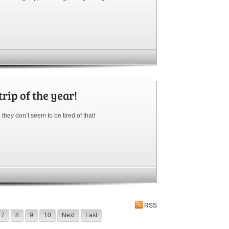
rip of the year!
hey don’t seem to be tired of that!
RSS
7
8
9
10
Next
Last