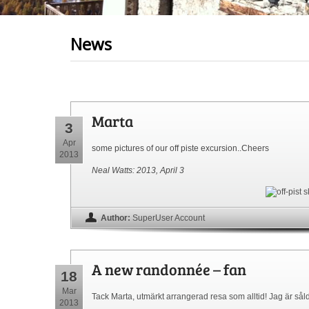
News
Marta
3
Apr
some pictures of our off piste excursion..Cheers
2013
Neal Watts: 2013, April 3
Author:
SuperUser Account
A new randonnée – fan
18
Mar
Tack Marta, utmärkt arrangerad resa som alltid! Jag är så
2013