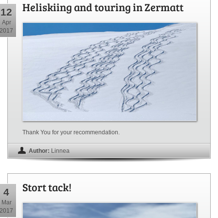
Heliskiing and touring in Zermatt
12
Apr
2017
Thank You for your recommendation.
Author:
Linnea
Stort tack!
4
Mar
2017