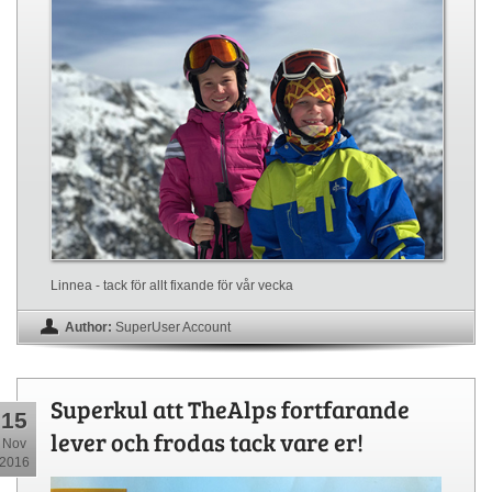
Linnea - tack för allt fixande för vår vecka
Author:
SuperUser Account
Superkul att TheAlps fortfarande
15
lever och frodas tack vare er!
Nov
2016