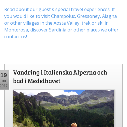
Read about our guest's special travel experiences. If
you would like to visit
Champoluc
,
Gressoney
,
Alagna
or other
villages
in the Aosta Valley,
trek
or
ski
in
Monterosa, discover
Sardinia or other places
we offer,
contact us
!
Vandring i Italienska Alperna och
19
bad i Medelhavet
Jul
2017