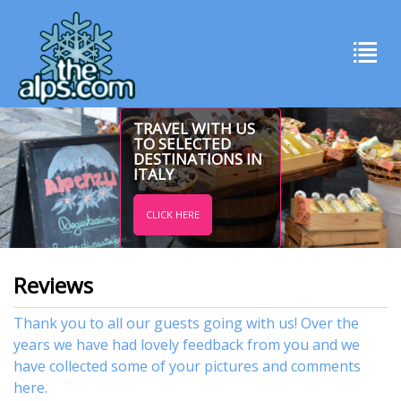
TRAVEL WITH US
TO SELECTED
DESTINATIONS IN
ITALY
CLICK HERE
Reviews
Thank you to all our guests going with us! Over the
years we have had lovely feedback from you and we
have collected some of your pictures and comments
here.