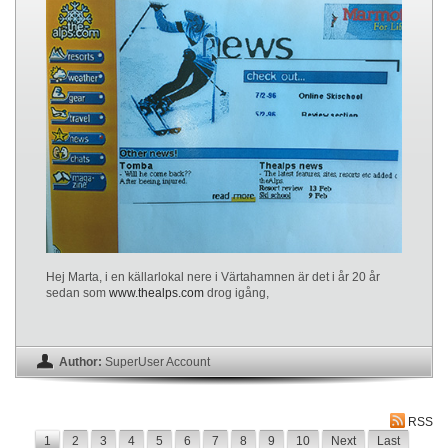
Hej Marta, i en källarlokal nere i Värtahamnen är det i år 20 år
sedan som
www.thealps.com
drog igång,
Author:
SuperUser Account
RSS
1
2
3
4
5
6
7
8
9
10
Next
Last