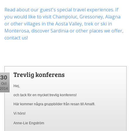
Read about our guest's special travel experiences. If
you would like to visit
Champoluc
,
Gressoney
,
Alagna
or other
villages
in the Aosta Valley,
trek
or
ski
in
Monterosa, discover
Sardinia or other places
we offer,
contact us
!
Trevlig konferens
30
Oct
Hej,
2014
och tack för en mycket trevlig konferens!
Här kommer några gruppbilder från resan till Amalfi.
Vi hörs!
Anne-Lie Engström