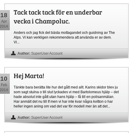
Tack tack tack för en underbar
18
vecka i Champoluc.
Apr
2014
Anders och jag fick det bästa mottagandet och guidning av The
Alps. Vi kan verkligen rekommendera att använda er av dem.
Vi...
Author:
SuperUser Account
Hej Marta!
10
Feb
Tänkte bara berätta lite hur det gått med allt. Karins skidor blev ju
2014
som sagt stulna o till slut lyckades vi med Bartolomeus hjälp – det
hade absolut inte gått utan hans hjälp – få till en polisanmälan.
Har anmält det nu till If men vi har inte kvar några kvitton o har
heller ingen aning om vad det var för modell mer än att det...
Author:
SuperUser Account