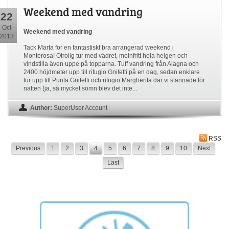
Weekend med vandring
22
Oct
Weekend med vandring
2013
Tack Marta för en fantastiskt bra arrangerad weekend i
Monterosa! Otrolig tur med vädret, molnfritt hela helgen och
vindstilla även uppe på topparna. Tuff vandring från Alagna och
2400 höjdmeter upp till rifugio Gnifetti på en dag, sedan enklare
tur upp till Punta Gnifetti och rifugio Margherita där vi stannade för
natten (ja, så mycket sömn blev det inte...
Author:
SuperUser Account
RSS
Previous
1
2
3
4
5
6
7
8
9
10
Next
Last