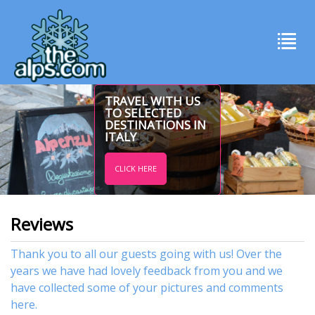
TRAVEL WITH US
TO SELECTED
DESTINATIONS IN
ITALY
CLICK HERE
Reviews
Thank you to all our guests going with us! Over the
years we have had lovely feedback from you and we
have collected some of your pictures and comments
here.