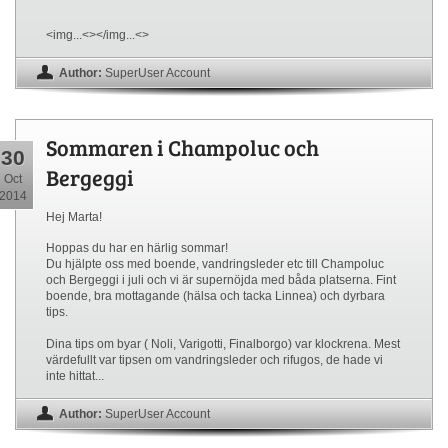
<img...<></img...<>
Author:
SuperUser Account
Sommaren i Champoluc och
30
Bergeggi
Oct
2014
Hej Marta!
Hoppas du har en härlig sommar!
Du hjälpte oss med boende, vandringsleder etc till Champoluc
och Bergeggi i juli och vi är supernöjda med båda platserna. Fint
boende, bra mottagande (hälsa och tacka Linnea) och dyrbara
tips.
Dina tips om byar ( Noli, Varigotti, Finalborgo) var klockrena. Mest
värdefullt var tipsen om vandringsleder och rifugos, de hade vi
inte hittat...
Author:
SuperUser Account