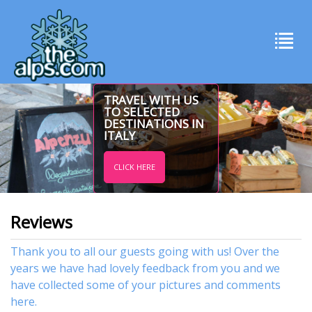
TRAVEL WITH US
TO SELECTED
DESTINATIONS IN
ITALY
CLICK HERE
Reviews
Thank you to all our guests going with us! Over the
years we have had lovely feedback from you and we
have collected some of your pictures and comments
here.