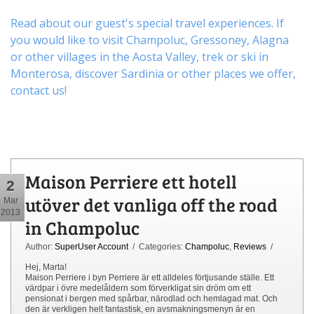
Read about our guest's special travel experiences. If
you would like to visit
Champoluc
,
Gressoney
,
Alagna
or other
villages
in the Aosta Valley,
trek
or
ski
in
Monterosa, discover
Sardinia or other places
we offer,
contact us
!
Maison Perriere ett hotell
2
utöver det vanliga off the road
Mar
2013
in Champoluc
Author:
SuperUser Account
/ Categories:
Champoluc
,
Reviews
/
Hej, Marta!
Maison Perriere i byn Perriere är ett alldeles förtjusande ställe. Ett
värdpar i övre medelåldern som förverkligat sin dröm om ett
pensionat i bergen med spårbar, närodlad och hemlagad mat. Och
den är verkligen helt fantastisk, en avsmakningsmenyn är en