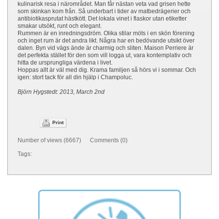
kulinarisk resa i närområdet. Man får nästan veta vad grisen hette
som skinkan kom från. Så underbart i tider av matbedrägerier och
antibiotikasprutat hästkött. Det lokala vinet i flaskor utan etiketter
smakar utsökt, runt och elegant.
Rummen är en inredningsdröm. Olika stilar möts i en skön förening
och inget rum är det andra likt. Några har en bedövande utsikt över
dalen. Byn vid vägs ände är charmig och sliten. Maison Perriere är
det perfekta stället för den som vill logga ut, vara kontemplativ och
hitta de ursprungliga värdena i livet.
Hoppas allt är väl med dig. Krama familjen så hörs vi i sommar. Och
igen: stort tack för all din hjälp i Champoluc.
Björn Hygstedt: 2013, March 2nd
Print
Number of views (6667) Comments (0)
Tags: