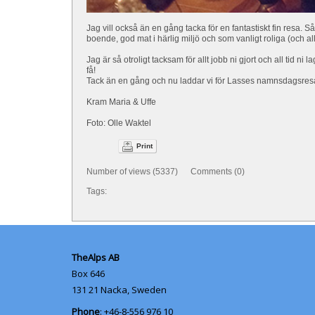
Jag vill också än en gång tacka för en fantastiskt fin resa. Så
boende, god mat i härlig miljö och som vanligt roliga (och al
Jag är så otroligt tacksam för allt jobb ni gjort och all tid ni
få!
Tack än en gång och nu laddar vi för Lasses namnsdagsres
Kram Maria & Uffe
Foto: Olle Waktel
Print
Number of views (5337) Comments (0)
Tags:
TheAlps AB
Box 646
131 21
Nacka, Sweden
Phone
: +46-8-556 976 10