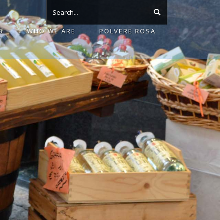
S
WHO WE ARE
POLVERE ROSA