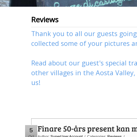
Reviews
Thank you to all our guests goin
collected some of your pictures 
Read about our guest's special tra
other
villages
in the Aosta Valley
us
!
Finare 50-års present kan m
5
Oct
Author:
SuperUser Account
/ Categories:
Reviews
/