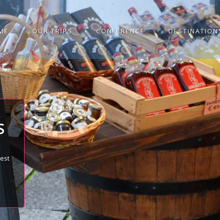
ME
OUR TRIPS
CONFERENCE
DESTINATION
S
best