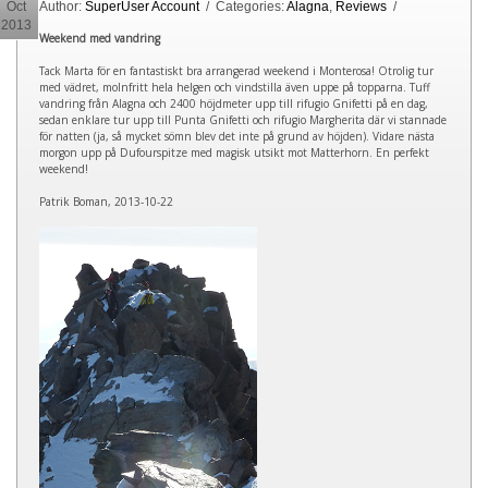
Oct
Author:
SuperUser Account
/ Categories:
Alagna
,
Reviews
/
2013
Weekend med vandring
Tack Marta för en fantastiskt bra arrangerad weekend i Monterosa! Otrolig tur
med vädret, molnfritt hela helgen och vindstilla även uppe på topparna. Tuff
vandring från Alagna och 2400 höjdmeter upp till rifugio Gnifetti på en dag,
sedan enklare tur upp till Punta Gnifetti och rifugio Margherita där vi stannade
för natten (ja, så mycket sömn blev det inte på grund av höjden). Vidare nästa
morgon upp på Dufourspitze med magisk utsikt mot Matterhorn. En perfekt
weekend!
Patrik Boman, 2013-10-22