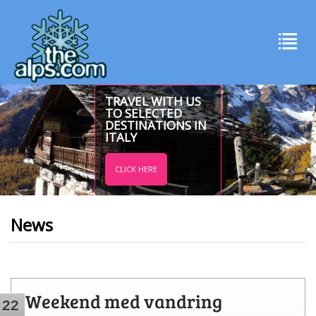
TRAVEL WITH US
TO SELECTED
DESTINATIONS IN
ITALY
CLICK HERE
News
Weekend med vandring
22