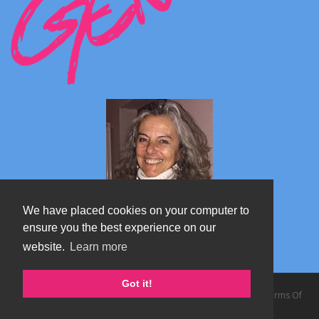
We have placed cookies on your computer to
ensure you the best experience on our
website.
Learn more
Marta's blog about Monterosa
Got it!
Copyright 2026 by TheAlps AB
|
Privacy Statement
|
Terms Of
Use