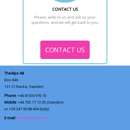
CONTACT US
Please, write to us and ask us your 
questions, and we will get back to you.
CONTACT US
TheAlps AB
Box 646
131 21
Nacka, Sweden
Phone
: +46-8-556 976 10
Mobile
: +46 705 77 13 05 (Sweden)
or +39 347 99 88 404 (Italy)
E-mail:
info@thealps.com