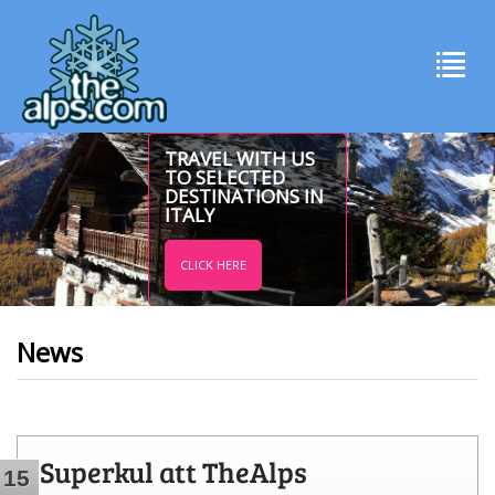
TRAVEL WITH US
TO SELECTED
DESTINATIONS IN
ITALY
CLICK HERE
News
Superkul att TheAlps
15