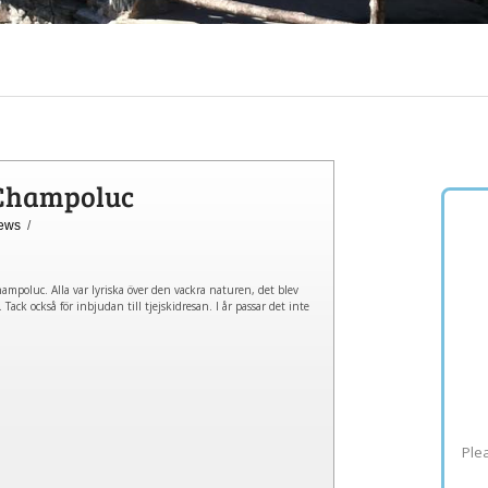
 Champoluc
ews
/
ampoluc. Alla var lyriska över den vackra naturen, det blev
ack också för inbjudan till tjejskidresan. I år passar det inte
Plea