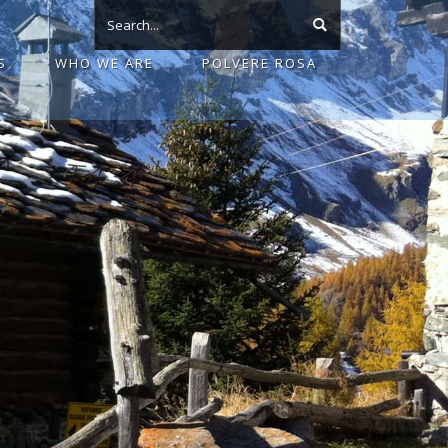
S
WHO WE ARE
POLVERE ROSA