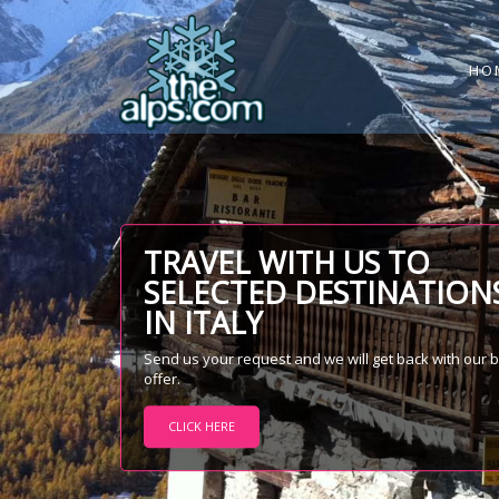
HO
TRAVEL WITH US TO
SELECTED DESTINATION
IN ITALY
Send us your request and we will get back with our 
offer.
CLICK HERE