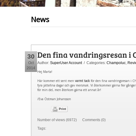
News
Den fina vandringsresan i
30
Oct
Author:
SuperUser Account
/ Categories:
Champoluc
,
Revi
2014
Hej Marta!
Här kommer ett sent men
varmt tack
för den fina vandringsresan i Ch
fyra jättefina dagar och gav mersmak. Vi återkommer gärna fler gånger. T
för min del, men återkom gärna ett annat år!
/Eva Östman Johansson
Print
Number of views (6972) Comments (0)
Tags: