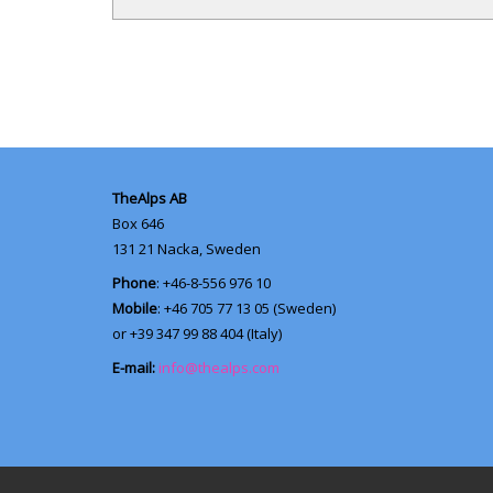
TheAlps AB
Box 646
131 21
Nacka, Sweden
Phone
: +46-8-556 976 10
Mobile
: +46 705 77 13 05 (Sweden)
or +39 347 99 88 404 (Italy)
E-mail:
info@thealps.com