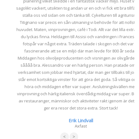
planering vilket skedde i en fantastisk vacker miljö. Huset var
sagolikt vackert, utsikten tog andan ur en och vi fick ett bra tillfälle att
ställa oss vid sidan om och tänka till. Cykelturen till agriturismo
Titignano var precis en sån utmaning vi behövde för att nollställa
huvudet. Maten, vinprovningen, café i Todi. Allt var det lilla extra som
du lyckas finna. Heldagen till Assisi och vandringen i Francescos
fotspår var något extra. Träden talade i skogen och det var så
fascinerande att se en miljö där man levde för 800 år sedan.
Middagen hos olivoljeproducenten och visningen av olivgården var
såååå bra. Alessandro var en härlig person. Han pratade om en
verksamhet som jobbar med hjärtat, där man ger tillbaks till jorden,
står emot kortsiktiga vinster för att göra det goda. Så viktiga ord att
höra och middagen efter var super. Avslutningskvällen med
vinprovning och härlig italiensk överdådig middag var super. Bra val
av restauranger, människor och aktiviteter rakt igenom är det som
ger era resor det stora extra. Stort tack!
Erik Lindvall
Axfast
<
>