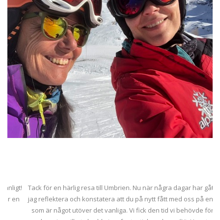
med ett företag som är bland våra bästa kunder än idag. Med hjälp
av vår långa erfarenhet och unika kontakter på plats har vi skapat
lika fina arrangemang till mindre företag som till större och mer
komplexa grupper. Från starten har vårt mål varit att förmedla lite av
det vi själva har fått till våra gäster och samtidigt använda all vår
personliga omsorg och engagemang, så att ni ska känna er trygga
och fria på resan.
+46-8-556 976 10
+39 347 99 88 404
sales@thealps.com
t!
Tack för en härlig resa till Umbrien. Nu när några dagar har gått kan
n
jag reflektera och konstatera att du på nytt fått med oss på en resa
som är något utöver det vanliga. Vi fick den tid vi behövde för vår