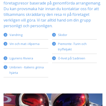
företagsresor baserade på genomförda arrangemang.
Du kan provsmaka här innan du kontaktar oss för att
tillsammans skräddarsy den resa ni på företaget
verkligen vill göra. Vi tar alltid hand om din grupp
personligt och personligen.
Vandring
Skidor
Vin och mat i Alperna
Piemonte -Turin och
tryffeljakt
Liguriens Riviera
Ö-livet på Sadinien
Umbrien - Italiens gröna
hjärta
Om oss
Vår första konferensresa gjorde vi för över 20 år sen till Monterosa,